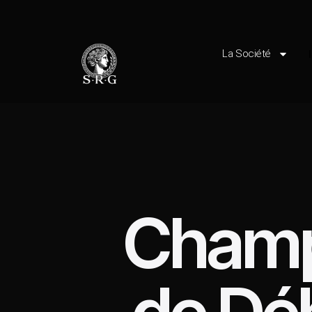
La Société
Champ