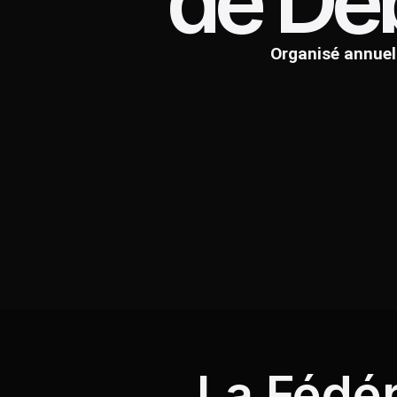
de Dé
Organisé annuel
La Fédér