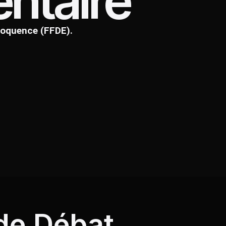
ntaire
loquence (FFDE).
 de Débat