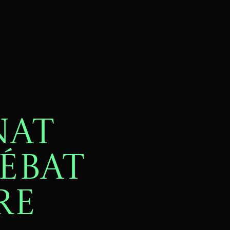
NAT
ébat
re